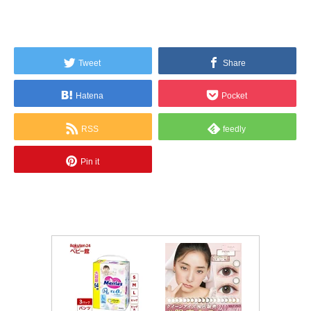
Tweet
Share
Hatena
Pocket
RSS
feedly
Pin it