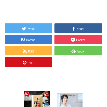
Tweet
Share
Hatena
Pocket
RSS
feedly
Pin it