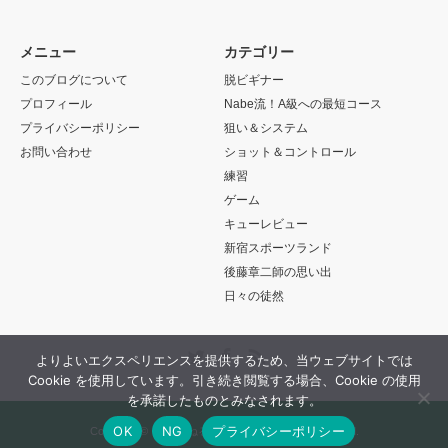
メニュー
カテゴリー
このブログについて
脱ビギナー
プロフィール
Nabe流！A級への最短コース
プライバシーポリシー
狙い＆システム
お問い合わせ
ショット＆コントロール
練習
ゲーム
キューレビュー
新宿スポーツランド
後藤章二師の思い出
日々の徒然
Twitter
Facebook
RSS
よりよいエクスペリエンスを提供するため、当ウェブサイトでは
Cookie を使用しています。引き続き閲覧する場合、Cookie の使用
を承諾したものとみなされます。
OK
NG
プライバシーポリシー
Copyright ©
ちゃんねるCUE Billiard
All rights reserved.