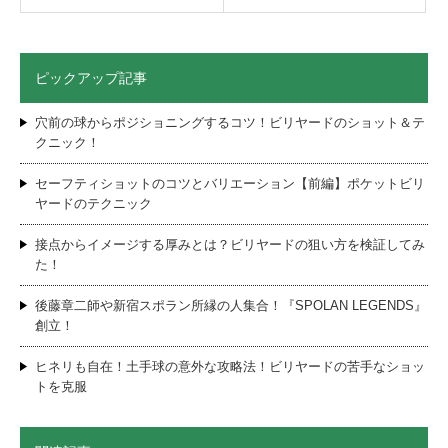
ピックアップ記事
穴前の球からポジショニングするコツ！ビリヤードのショット＆テ
クニック！
セーフティショットのコツとバリエーション【前編】ポケットビリ
ヤードのテクニック
接点からイメージする厚みとは？ビリヤードの狙い方を検証してみ
た！
後藤章二師や新宿スポラン所縁の人集合！『SPOLAN LEGENDS』
創立！
ヒネリも自在！土手球の意外な攻略法！ビリヤードの苦手なショッ
トを克服