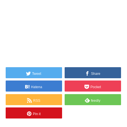
Tweet
Share
Hatena
Pocket
RSS
feedly
Pin it