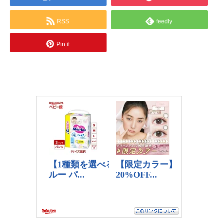
RSS
feedly
Pin it