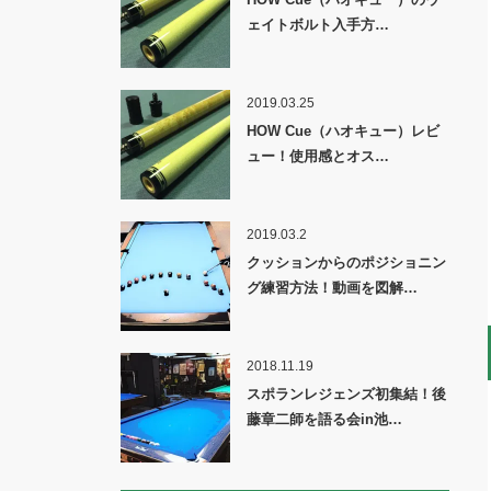
ェイトボルト入手方…
2019.03.25
HOW Cue（ハオキュー）レビ
ュー！使用感とオス…
2019.03.2
クッションからのポジショニン
グ練習方法！動画を図解…
2018.11.19
スポランレジェンズ初集結！後
藤章二師を語る会in池…