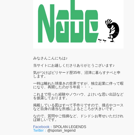
みなさんこんにちは♪
当サイトにお越しくださりありがとうございます♪
気がつけばビリヤード歴35年、沼津に暮らすナベと申
します。
一時は離れた球撞きの世界ですが、独立起業に伴って暇
になり、再開したのが５年前・・・。
これまで培った経験やノウハウ、よけいな思い出話など
を披露しております。
掲載している図はすべて手作りですので、撞点やコース
など自身の適当な所感によるところが大きいです。
なので、質問やご指摘など、ドシドシお寄せいただけれ
ば嬉しいです。
Facebook：
SPOLAN LEGENDS
Twitter：
@spolan_legend