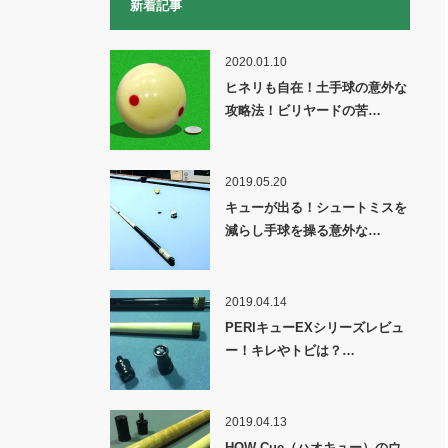
新着記事
2020.01.10
ヒネリも自在！土手球の意外な
攻略法！ビリヤードの苦…
2019.05.20
キューが出る！シュートミスを
減らし手球を操る意外な…
2019.04.14
PERIキューEXシリーズレビュ
ー！キレやトビは？…
2019.04.13
HOW Cue（ハオキュー）のウ