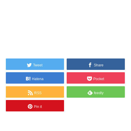
Tweet
Share
Hatena
Pocket
RSS
feedly
Pin it