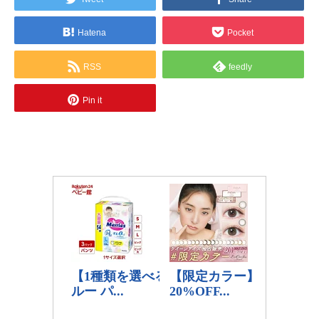
Hatena
Pocket
RSS
feedly
Pin it