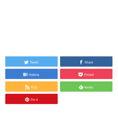
Tweet
Share
Hatena
Pocket
RSS
feedly
Pin it