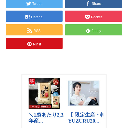
Tweet
Share
Hatena
Pocket
RSS
feedly
Pin it