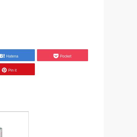
Hatena
Pocket
Pin it