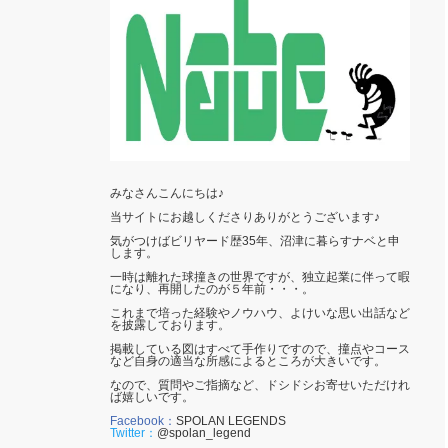
みなさんこんにちは♪
当サイトにお越しくださりありがとうございます♪
気がつけばビリヤード歴35年、沼津に暮らすナベと申
します。
一時は離れた球撞きの世界ですが、独立起業に伴って暇
になり、再開したのが５年前・・・。
これまで培った経験やノウハウ、よけいな思い出話など
を披露しております。
掲載している図はすべて手作りですので、撞点やコース
など自身の適当な所感によるところが大きいです。
なので、質問やご指摘など、ドシドシお寄せいただけれ
ば嬉しいです。
Facebook：
SPOLAN LEGENDS
Twitter：
@spolan_legend