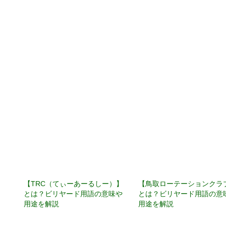
【TRC（てぃーあーるしー）】
【鳥取ローテーションクラ
とは？ビリヤード用語の意味や
とは？ビリヤード用語の意
用途を解説
用途を解説