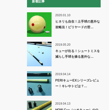
新着記事
2020.01.10
ヒネリも自在！土手球の意外な
攻略法！ビリヤードの苦…
2019.05.20
キューが出る！シュートミスを
減らし手球を操る意外な…
2019.04.14
PERIキューEXシリーズレビュ
ー！キレやトビは？…
2019.04.13
HOW Cue（ハオキュー）のウ