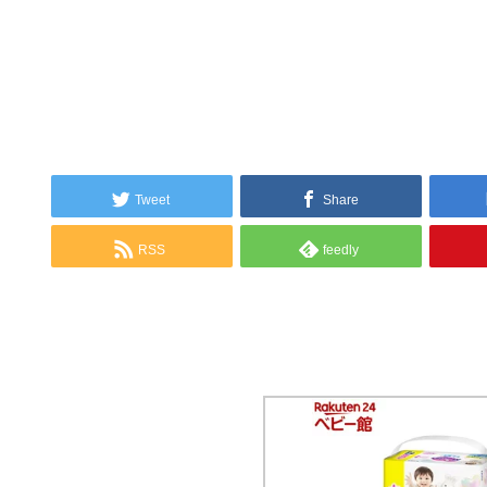
Tweet
Share
RSS
feedly