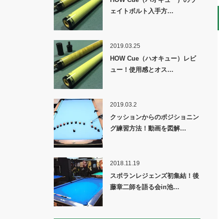
ェイトボルト入手方…
2019.03.25
HOW Cue（ハオキュー）レビ
ュー！使用感とオス…
2019.03.2
クッションからのポジショニン
グ練習方法！動画を図解…
2018.11.19
スポランレジェンズ初集結！後
藤章二師を語る会in池…