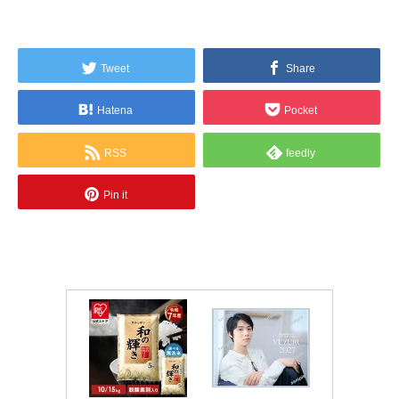
Tweet
Share
Hatena
Pocket
RSS
feedly
Pin it