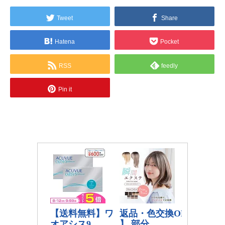
Tweet
Share
Hatena
Pocket
RSS
feedly
Pin it